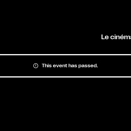
Le ciném
This event has passed.