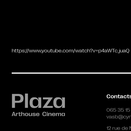
https://www.youtube.com/watch?v=p4aWTc_juaQ
Contact
065 35 15
vasb@cyn
12 rue de 