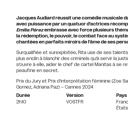
Jacques Audiard réussit une comédie musicale dans
avec puissance par un quatuor d’actrices récomp
Emilia Pérez
embrasse avec force plusieurs thémati
la rédemption, le pouvoir, le combat face au syst
chantées en parfaits miroirs de l’âme de ses per
Surqualifiée et surexploitée, Rita use de ses talent
plus enclin à blanchir des criminels qu’à servir la ju
s’ouvre à elle, aider le chef de cartel Manitas à se ret
peaufine en secret.
Prix du Jury et Prix d’interprétation féminine (Zoe S
Gomez, Adriana Paz) – Cannes 2024
Durée
Version
Pays
2h10
VOSTFR
Fran
États