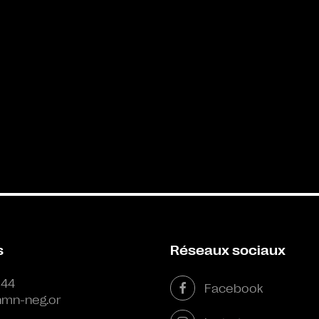
s
Réseaux sociaux
 44
Facebook
mn-neg.or