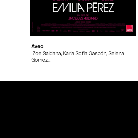
Avec
Zoe Saldana, Karla Sofia Gascón, Selena
Gomez…
Bande annonce