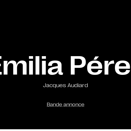
milia Pér
Jacques Audiard
Bande annonce