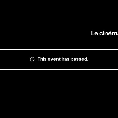
Le ciném
This event has passed.