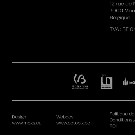
12 rue de 
7000 Mon
Belgique
TVA : BE 0
Politique de
Design
Webdev
Conditions 
www.moxs.eu
www.octopix.be
ROI