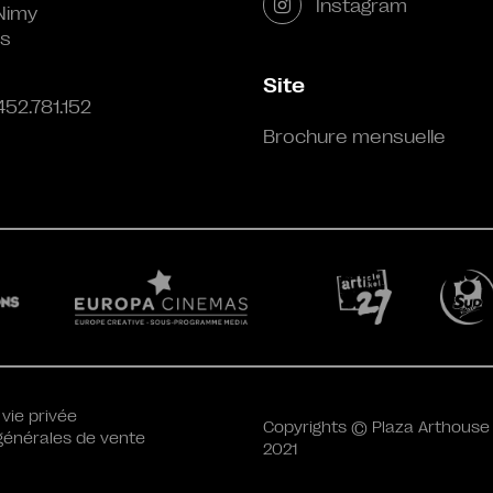
Instagram
Nimy
s
Site
452.781.152
Brochure mensuelle
 vie privée
Copyrights © Plaza Arthouse
générales de vente
2021