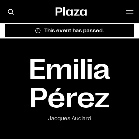
Skip to main content
This event has passed.
Emilia
Pérez
Jacques Audiard