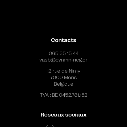
Contacts
065 35 15 44
vasb@cynmn-neg.or
12 rue de Nimy
7000 Mons
Belgique
TVA : BE 0452.781.152
Réseaux sociaux