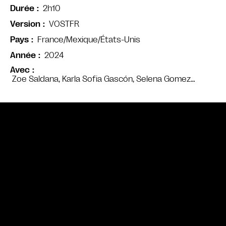
2h10
Durée
VOSTFR
Version
France/Mexique/États-Unis
Pays
2024
Année
Avec
Zoe Saldana, Karla Sofia Gascón, Selena Gomez…
Bande annonce