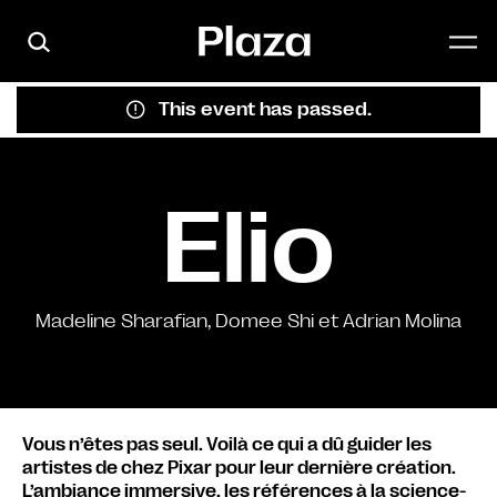
Skip to main content
This event has passed.
Elio
Madeline Sharafian, Domee Shi et Adrian Molina
Vous n’êtes pas seul. Voilà ce qui a dû guider les
artistes de chez Pixar pour leur dernière création.
L’ambiance immersive, les références à la science-