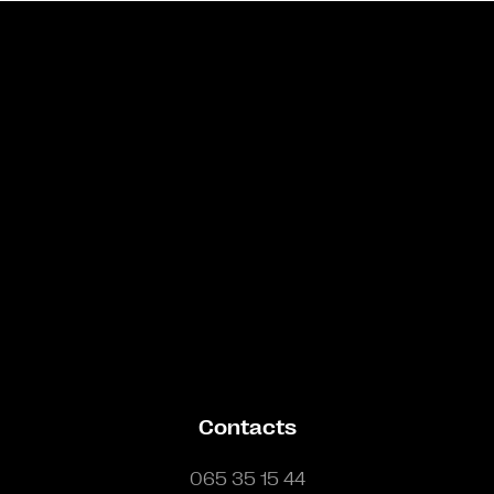
Bande annonce
Contacts
065 35 15 44