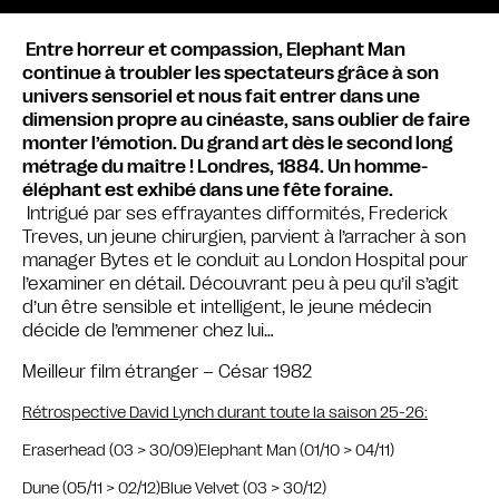
Entre horreur et compassion, Elephant Man
continue à troubler les spectateurs grâce à son
univers sensoriel et nous fait entrer dans une
dimension propre au cinéaste, sans oublier de faire
monter l’émotion. Du grand art dès le second long
métrage du maître ! Londres, 1884. Un homme-
éléphant est exhibé dans une fête foraine.
Intrigué par ses effrayantes difformités, Frederick
Treves, un jeune chirurgien, parvient à l’arracher à son
manager Bytes et le conduit au London Hospital pour
l’examiner en détail. Découvrant peu à peu qu’il s’agit
d’un être sensible et intelligent, le jeune médecin
décide de l’emmener chez lui…
Meilleur film étranger – César 1982
Rétrospective David Lynch durant toute la saison 25-26:
Eraserhead (03 > 30/09)
Elephant Man (01/10 > 04/11)
Dune (05/11 > 02/12)
Blue Velvet (03 > 30/12)