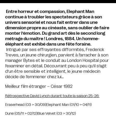
Entre horreur et compassion, Elephant Man
continue à troubler les spectateurs grâce à son
univers sensoriel et nous fait entrer dans une
dimension propre au cinéaste, sans oublier de faire
monter l’émotion. Du grand art dès le second long
métrage du maître ! Londres, 1884. Un homme-
éléphant est exhibé dans une fête foraine.
Intrigué par ses effrayantes difformités, Frederick
Treves, un jeune chirurgien, parvient à l’arracher à son
manager Bytes et le conduit au London Hospital pour
l’examiner en détail. Découvrant peu à peu qu’il s’agit
d’un être sensible et intelligent, le jeune médecin
décide de l’emmener chez lui…
Meilleur film étranger – César 1982
Rétrospective David Lynch durant toute la saison 25-26:
Eraserhead (03 > 30/09)
Elephant Man (01/10 > 04/11)
Dune (05/11 > 02/12)
Blue Velvet (03 > 30/12)