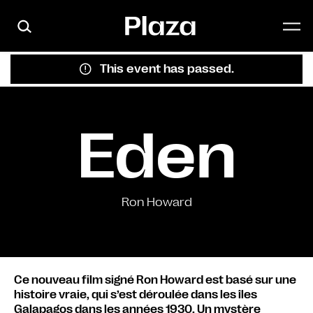
Skip to main content
This event has passed.
Eden
Ron Howard
Ce nouveau film signé Ron Howard est basé sur une
histoire vraie, qui s’est déroulée dans les îles
Galapagos dans les années 1930. Un mystère