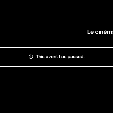
Le ciném
This event has passed.