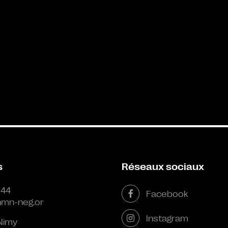
s
Réseaux sociaux
 44
Facebook
mn-neg.or
Instagram
Nimy