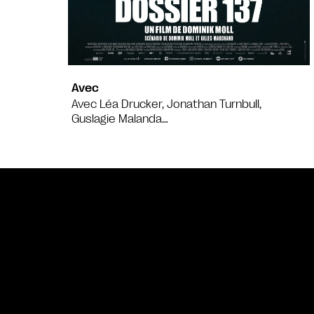
Avec
Avec Léa Drucker, Jonathan Turnbull,
Guslagie Malanda…
Bande annonce