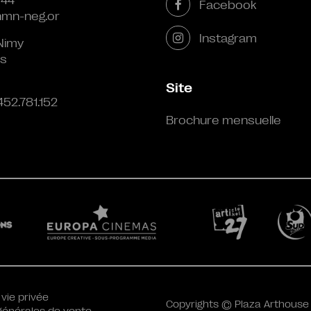
Facebook
mn-neg.or
Instagram
Nimy
s
Site
452.781.152
Brochure mensuelle
 vie privée
Copyrights © Plaza Arthouse