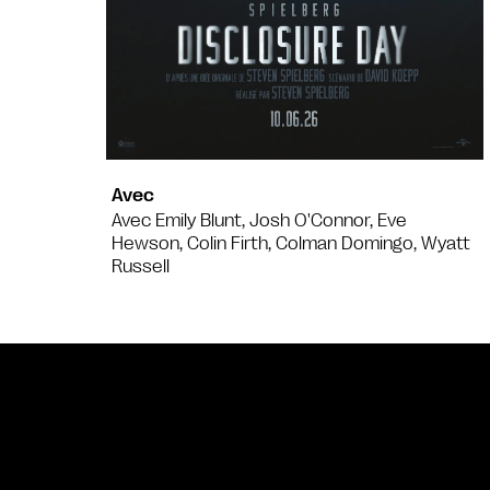
Avec
Avec Emily Blunt, Josh O'Connor, Eve
Hewson, Colin Firth, Colman Domingo, Wyatt
Russell
Bande annonce