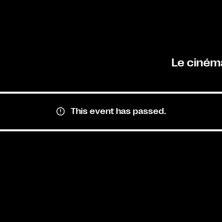
Le ciném
This event has passed.