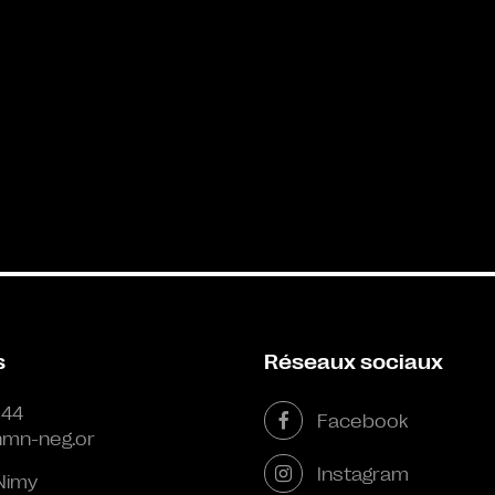
s
Réseaux sociaux
 44
Facebook
mn-neg.or
Instagram
Nimy