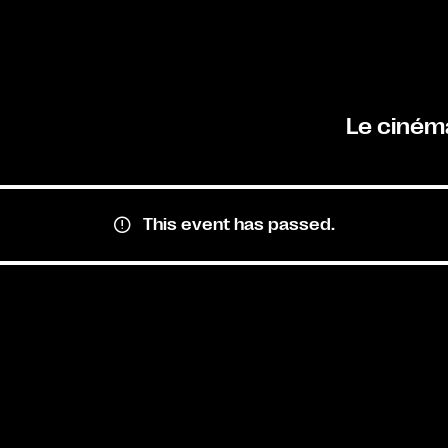
Le ciném
This event has passed.