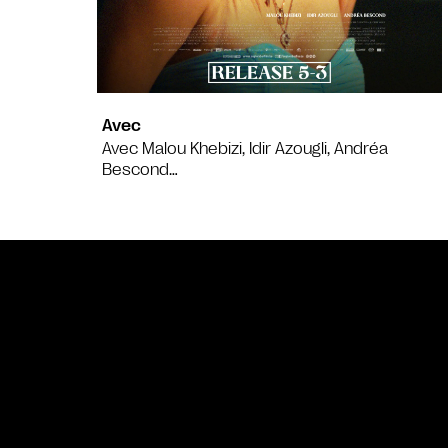
Avec
Avec Malou Khebizi, Idir Azougli, Andréa
Bescond…
Bande annonce