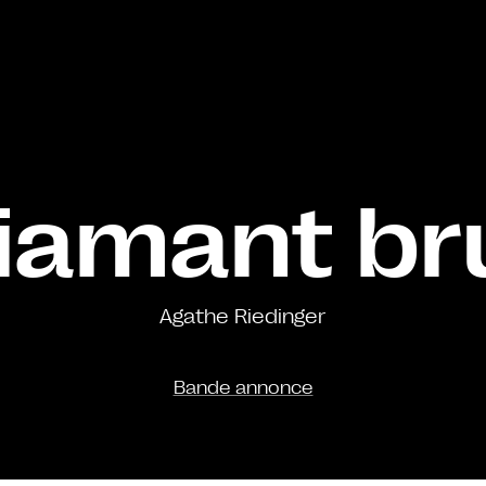
iamant br
Agathe Riedinger
Bande annonce