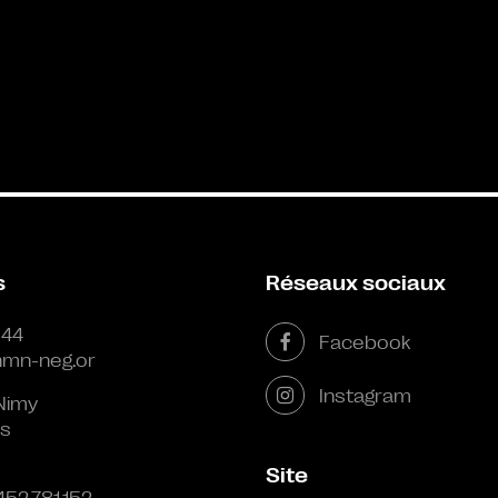
s
Réseaux sociaux
 44
Facebook
mn-neg.or
Instagram
Nimy
s
Site
452.781.152