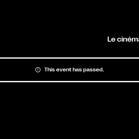
Le ciném
This event has passed.