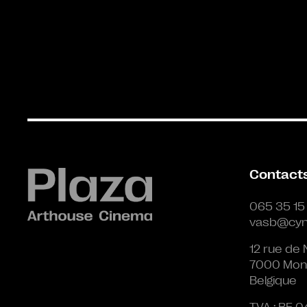
Contact
065 35 15
vasb@cyn
12 rue de 
7000 Mon
Belgique
TVA : BE 0