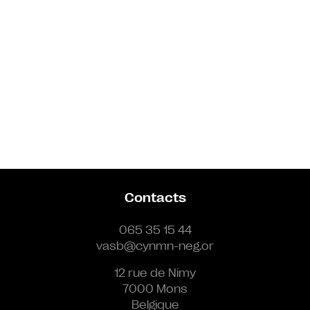
Contacts
065 35 15 44
vasb@cynmn-neg.or
12 rue de Nimy
7000 Mons
Belgique