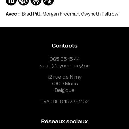
Brad Pitt, Morgan Freeman, Gwyneth Paltrow
Avec
Contacts
065 35 15 44
vasb@cynmn-neg.or
12 rue de Nimy
7000 Mons
Belgique
TVA : BE 0452.781.152
Réseaux sociaux