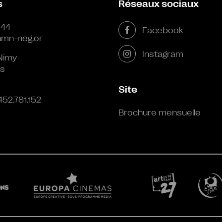
s
Réseaux sociaux
 44
Facebook
mn-neg.or
Instagram
Nimy
s
Site
452.781.152
Brochure mensuelle