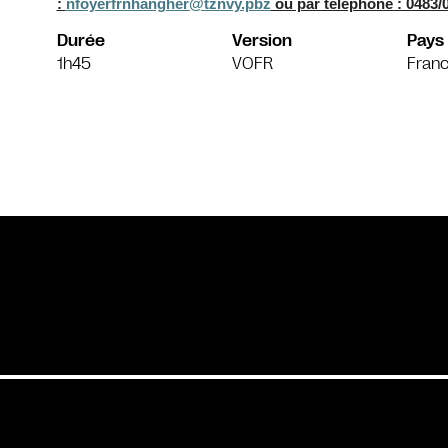
:
nfoyerfrnhangher@tznvy.pbz
ou par téléphone : 0483/0
Durée
Version
Pays
1h45
VOFR
Fran