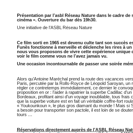
Présentation par l’asbl Réseau Nature dans le cadre de
cinéma ». Ouverture du bar dès 19h30.
Une initiative de l’ASBL Réseau Nature
Ce film sorti en 1965 est devenu culte tant son succès e
Funès fonctionne à merveille et déclenche les rires à un 
nous vous proposons de vivre cette expérience unique d
voir le film comme vous ne l’avez jamais vu.
Une occasion incontournable de passer une soirée mém
Alors qu’Antoine Maréchal prend la route des vacances vers l
Paris, percutée par la Rolls-Royce de Léopold Saroyan, un 
régler ce contretemps immédiatement, ce dernier le convoque
proposition en or : l’aider à rapatrier la superbe Cadillac d’
Bordeaux, profitant ainsi d’un voyage inoubliable, tous frai
que la superbe voiture est en fait un véritable coffre-fort roul
« Youkounkoun », le plus gros diamant du monde ! Mais si Sa
a besoin pour transporter son pactole, il est loin de se doute
tours …
Réservations directement auprès de l’ASBL Réseau Natu