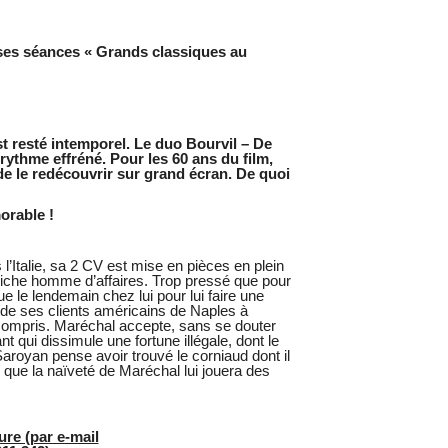
 ses séances « Grands classiques au
st resté intemporel. Le duo Bourvil – De
rythme effréné. Pour les 60 ans du film,
e le redécouvrir sur grand écran. De quoi
orable !
’Italie, sa 2 CV est mise en pièces en plein
riche homme d’affaires. Trop pressé que pour
 le lendemain chez lui pour lui faire une
un de ses clients américains de Naples à
s compris. Maréchal accepte, sans se douter
ant qui dissimule une fortune illégale, dont le
royan pense avoir trouvé le corniaud dont il
r que la naïveté de Maréchal lui jouera des
re (par e-mail