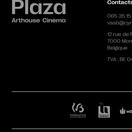
Contact
065 35 15
vasb@cyn
12 rue de 
7000 Mon
Belgique
TVA : BE 0