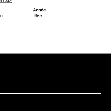
11.342)
Année
ce
1965