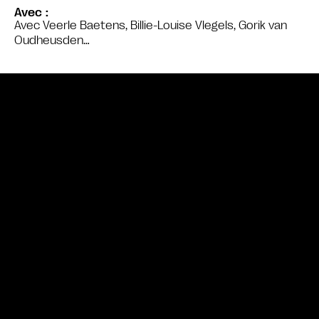
Avec
Avec Veerle Baetens, Billie-Louise Vlegels, Gorik van
Oudheusden…
Bande annonce