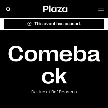
Skip to main content
This event has passed.
Comeba
ck
De Jan et Raf Roosens