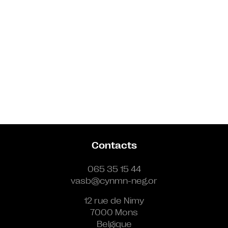
Contacts
065 35 15 44
vasb@cynmn-neg.or
12 rue de Nimy
7000 Mons
Belgique