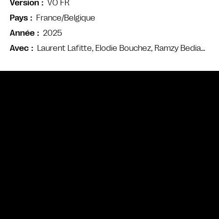
VO FR
Version
France/Belgique
Pays
2025
Année
Laurent Lafitte, Elodie Bouchez, Ramzy Bedia…
Avec
Bande annonce