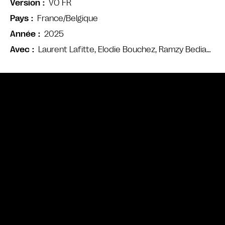
VO FR
Version
France/Belgique
Pays
2025
Année
Laurent Lafitte, Elodie Bouchez, Ramzy Bedia…
Avec
Bande annonce