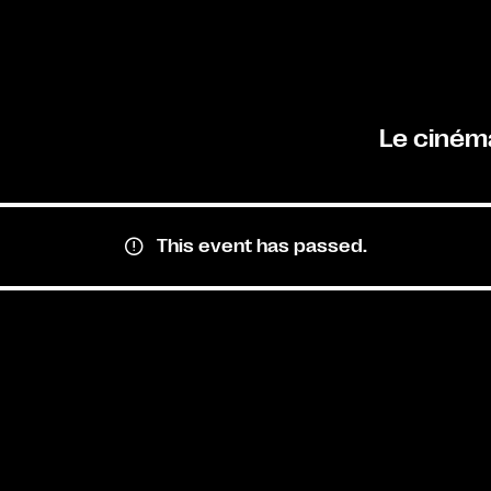
Le ciném
This event has passed.