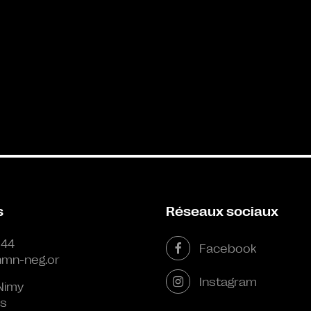
s
Réseaux sociaux
 44
Facebook
mn-neg.or
Instagram
Nimy
s