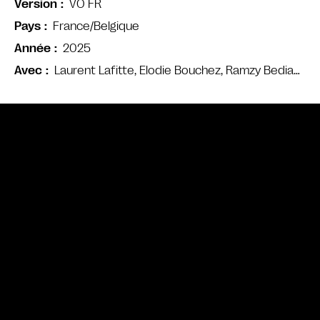
VO FR
Version
France/Belgique
Pays
2025
Année
Laurent Lafitte, Elodie Bouchez, Ramzy Bedia…
Avec
Bande annonce