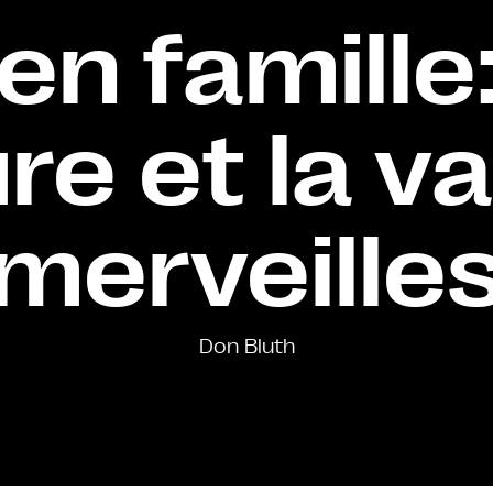
n famille:
re et la va
merveille
Don Bluth