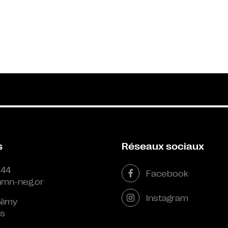
s
Réseaux sociaux
 44
Facebook
mn-neg.or
Instagram
Nimy
s