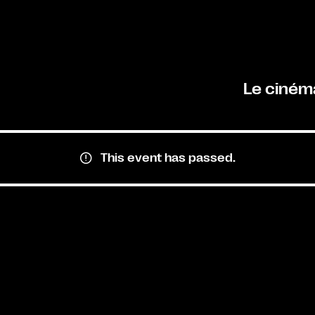
Le ciném
This event has passed.