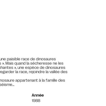
t une paisible race de dinosaures
s ». Mais quand la sécheresse ne les
anchantes », une espèce de dinosaures
egarder la race, rejoindre la vallée des
inosaure appartenant à la famille des
 séisme…
Année
1988