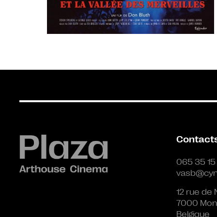
Contact
065 35 15
vasb@cyn
12 rue de 
7000 Mon
Belgique