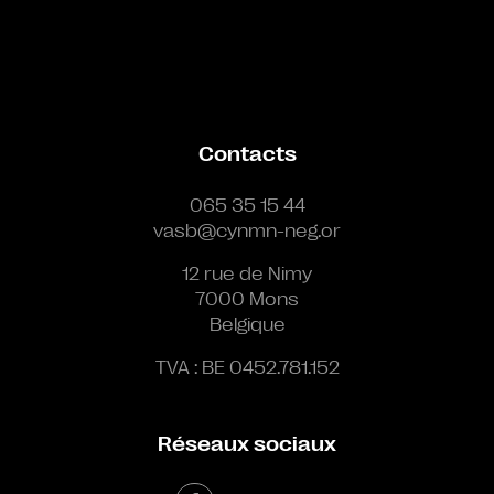
Contacts
065 35 15 44
vasb@cynmn-neg.or
12 rue de Nimy
7000 Mons
Belgique
TVA : BE 0452.781.152
Réseaux sociaux