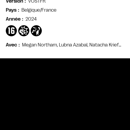
VOSTFR
Version
Belgique/France
Pays
2024
Année
Megan Northam, Lubna Azabal, Natacha Krief…
Avec
Bande annonce