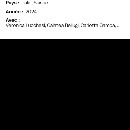
Italie, Suisse
Pays
2024
Année
Avec
Veronica Lucchesi, Galatea Bellugi, Carlotta Gamba, …
Bande annonce