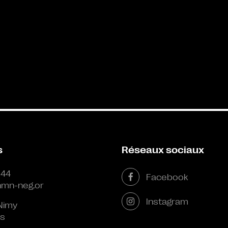
s
Réseaux sociaux
 44
Facebook
mn-neg.or
Instagram
Nimy
s