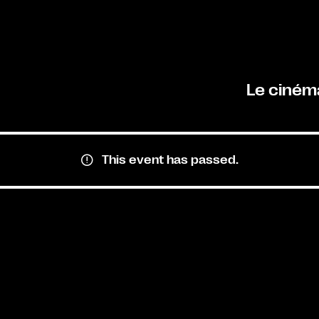
Le ciném
This event has passed.