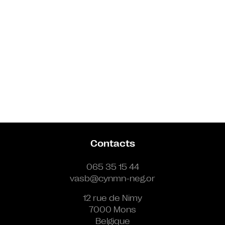
Contacts
065 35 15 44
vasb@cynmn-neg.or
12 rue de Nimy
7000 Mons
Belgique