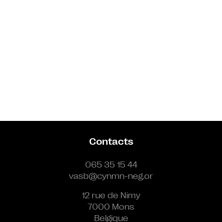
Contacts
065 35 15 44
vasb@cynmn-neg.or
12 rue de Nimy
7000 Mons
Belgique