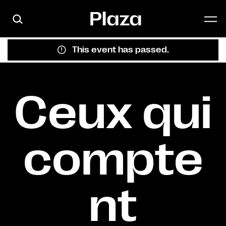
Skip to main content
This event has passed.
Ceux qui
compte
nt