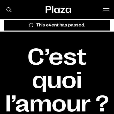
Skip to main content
This event has passed.
C’est
quoi
l’amour ?