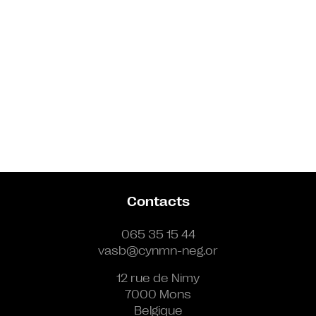
Contacts
065 35 15 44
vasb@cynmn-neg.or
12 rue de Nimy
7000 Mons
Belgique