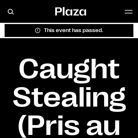
Skip to main content
This event has passed.
Caught
Stealing
(Pris au