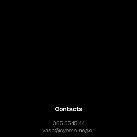
Bande annonce
Contacts
065 35 15 44
vasb@cynmn-neg.or