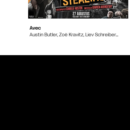
Avec
Austin Butler, Zoë Kravitz, Liev Schreiber…
Bande annonce