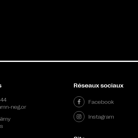
s
Réseaux sociaux
 44
Facebook
mn-neg.or
Instagram
Nimy
s