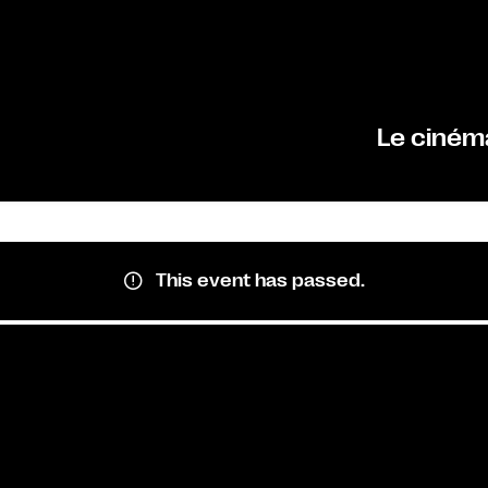
Le ciném
This event has passed.