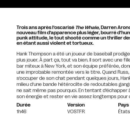
Trois ans après l’oscarisé
The Whale
, Darren Aron
nouveau film d’apparence plus léger, bourré d’hu
punk attitude, le tout shooté comme un thriller de
en étant aussi violent et tortueux.
Hank Thompson a été un joueur de baseball prodige 
plus jouer. À part ça, tout va bien. Il sort avec une fil
bar miteux à New York, et son équipe préférée, donn
une improbable remontée vers le titre. Quand Russ,
s’occuper de son chat pendant quelques jours, Hank i
milieu d’une bande hétéroclite de redoutables gangst
ne sait même pas pourquoi. En tentant d’échapper à 
son énergie et rester en vie assez longtemps pour
Durée
Version
Pays
1h46
VOSTFR
États