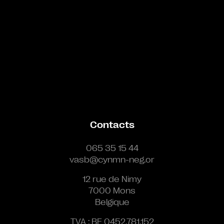
Contacts
065 35 15 44
vasb@cynmn-neg.or
12 rue de Nimy
7000 Mons
Belgique
TVA : BE 0452.781.152