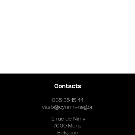
Contacts
065 35 15 44
vasb@cynmn-neg.or
12 rue de Nimy
7000 Mons
Belgique