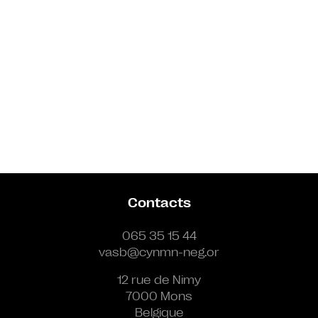
Contacts
065 35 15 44
vasb@cynmn-neg.or
12 rue de Nimy
7000 Mons
Belgique