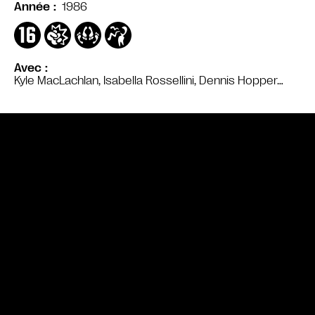
1986
Année
Avec
Kyle MacLachlan, Isabella Rossellini, Dennis Hopper…
Bande annonce