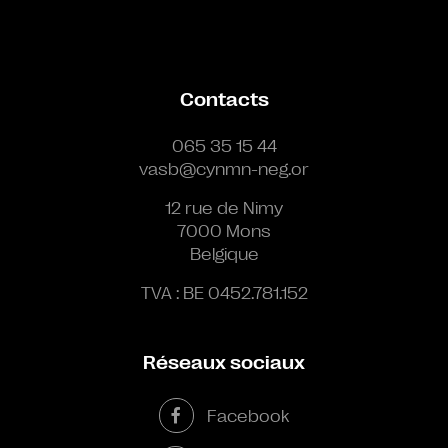
Contacts
065 35 15 44
vasb@cynmn-neg.or
12 rue de Nimy
7000 Mons
Belgique
TVA : BE 0452.781.152
Réseaux sociaux
Facebook