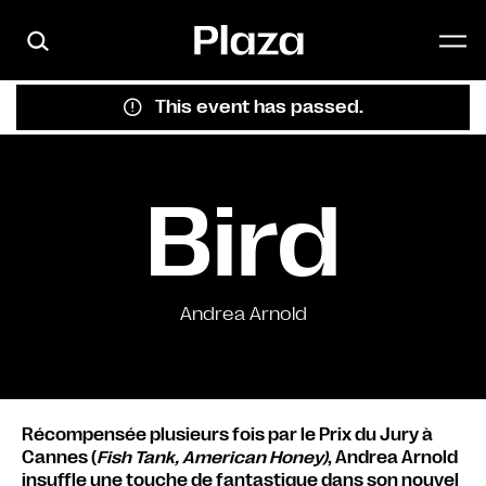
Skip to main content
This event has passed.
Bird
Andrea Arnold
Récompensée plusieurs fois par le Prix du Jury à
Cannes (
Fish Tank, American Honey)
, Andrea Arnold
insuffle une touche de fantastique dans son nouvel