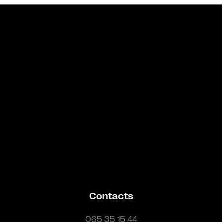
Bande annonce
Contacts
065 35 15 44