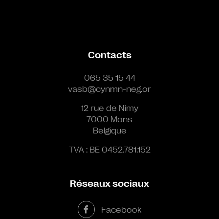
Contacts
065 35 15 44
vasb@cynmn-neg.or
12 rue de Nimy
7000 Mons
Belgique
TVA : BE 0452.781.152
Réseaux sociaux
Facebook