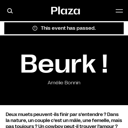
Skip to main content
This event has passed.
Beurk !
Amélie Bonnin
Deux muets peuvent-ils finir par s’entendre ? Dans
la nature, un couple c’est un mâle, une femelle, mais
pas toujours ? Un cowboy peut-il trouver l’amour ?