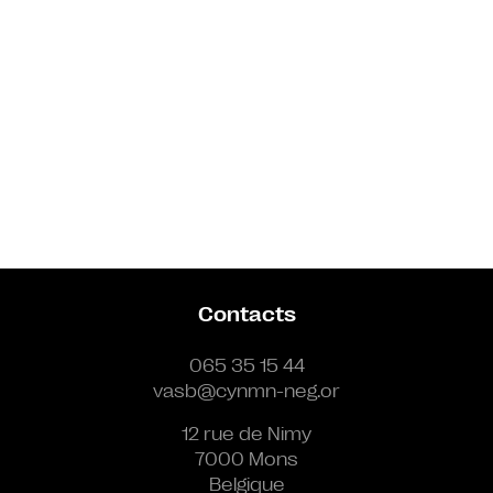
Contacts
065 35 15 44
vasb@cynmn-neg.or
12 rue de Nimy
7000 Mons
Belgique