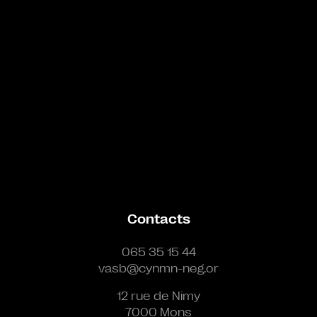
Contacts
065 35 15 44
vasb@cynmn-neg.or
12 rue de Nimy
7000 Mons