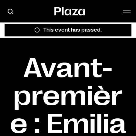
Skip to main content
This event has passed.
Avant-
premièr
e : Emilia