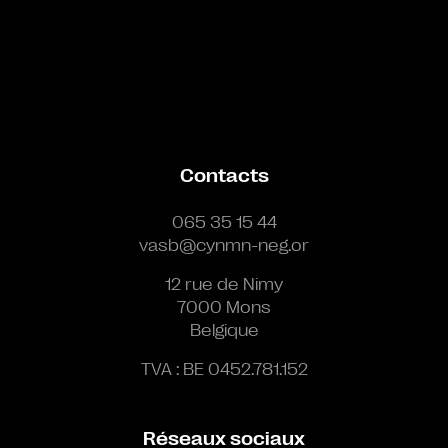
Contacts
065 35 15 44
vasb@cynmn-neg.or
12 rue de Nimy
7000 Mons
Belgique
TVA : BE 0452.781.152
Réseaux sociaux