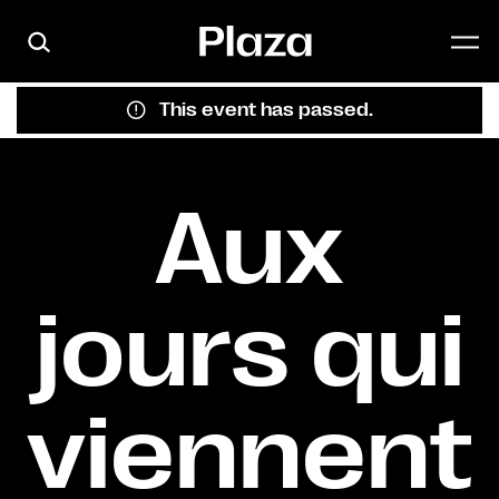
Skip to main content
This event has passed.
Aux
jours qui
viennent