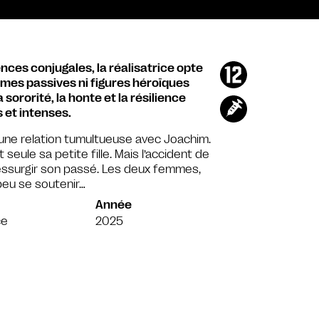
ences conjugales, la réalisatrice opte
imes passives ni figures héroïques
sororité, la honte et la résilience
 et intenses.
s une relation tumultueuse avec Joachim.
seule sa petite fille. Mais l’accident de
ressurgir son passé. Les deux femmes,
peu se soutenir…
Année
ce
2025