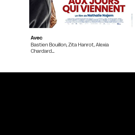
Avec
Bastien Bouillon, Zita Hanrot, Alexia
Chardard…
Bande annonce