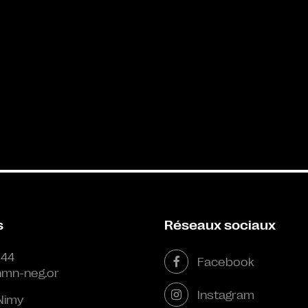
s
Réseaux sociaux
 44
Facebook
mn-neg.or
Instagram
Nimy