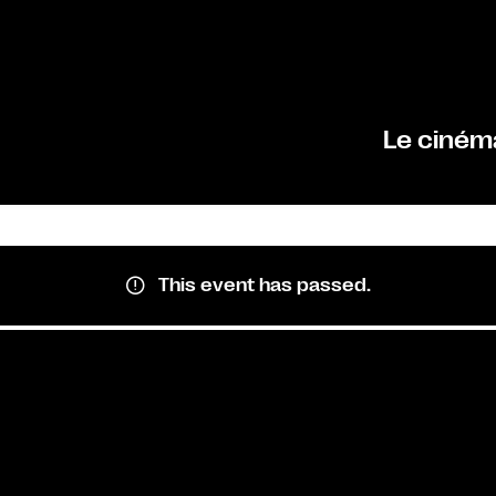
Le ciném
This event has passed.