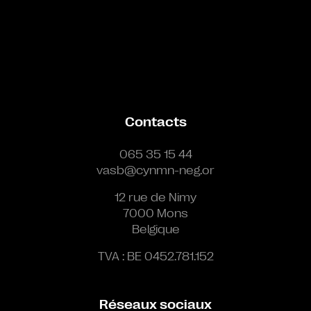
Contacts
065 35 15 44
vasb@cynmn-neg.or
12 rue de Nimy
7000 Mons
Belgique
TVA : BE 0452.781.152
Réseaux sociaux