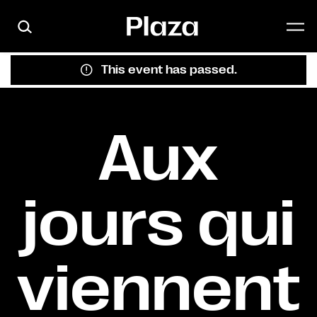
Skip to main content
This event has passed.
Aux
jours qui
viennent