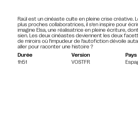
Raúl est un cinéaste culte en pleine crise créative
plus proches collaboratrices, il s’en inspire pour écrir
imagine Elsa, une réalisatrice en pleine écriture, do
sien. Les deux cinéastes deviennent les deux face
de miroirs où l’impudeur de l’autofiction dévoile auta
aller pour raconter une histoire ?
Durée
Version
Pays
1h51
VOSTFR
Espa