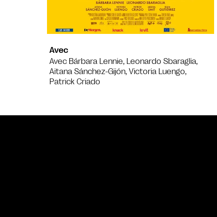
Avec
Avec Bárbara Lennie, Leonardo Sbaraglia,
Aitana Sánchez-Gijón, Victoria Luengo,
Patrick Criado
Bande annonce