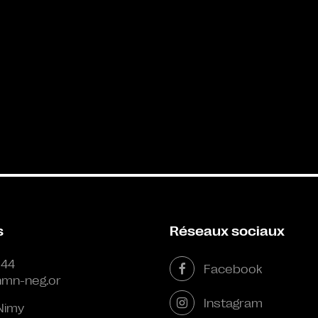
s
Réseaux sociaux
 44
Facebook
mn-neg.or
Instagram
Nimy