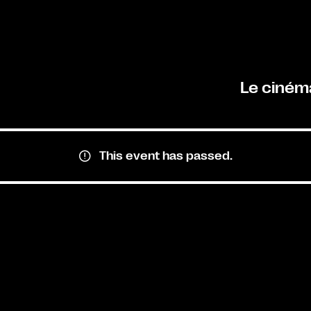
Le ciném
This event has passed.