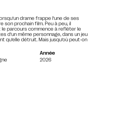
. Lorsqu’un drame frappe l’une de ses
e son prochain film. Peu à peu, il
nt le parcours commence à refléter le
ttes d’un même personnage, dans un jeu
nt qu’elle détruit. Mais jusqu’où peut-on
Année
gne
2026