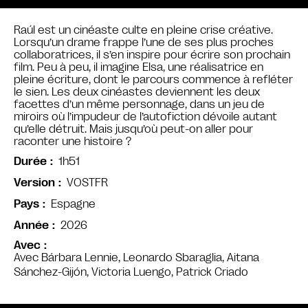
Raúl est un cinéaste culte en pleine crise créative.
Lorsqu’un drame frappe l’une de ses plus proches
collaboratrices, il s’en inspire pour écrire son prochain
film. Peu à peu, il imagine Elsa, une réalisatrice en
pleine écriture, dont le parcours commence à refléter
le sien. Les deux cinéastes deviennent les deux
facettes d’un même personnage, dans un jeu de
miroirs où l’impudeur de l’autofiction dévoile autant
qu’elle détruit. Mais jusqu’où peut-on aller pour
raconter une histoire ?
1h51
Durée
VOSTFR
Version
Espagne
Pays
2026
Année
Avec
Avec Bárbara Lennie, Leonardo Sbaraglia, Aitana
Sánchez-Gijón, Victoria Luengo, Patrick Criado