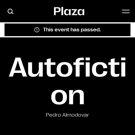
Skip to main content
This event has passed.
Autoficti
on
Pedro Almodovar