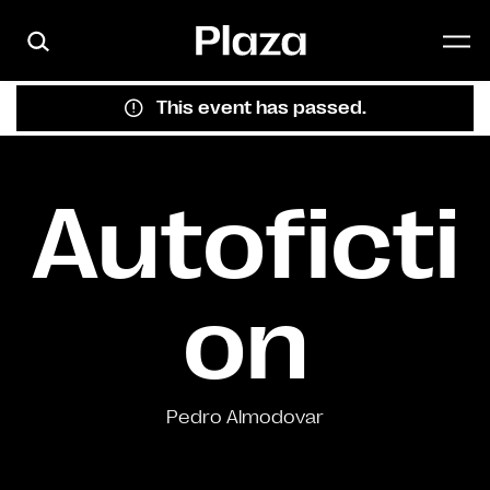
Skip to main content
This event has passed.
Autoficti
on
Pedro Almodovar