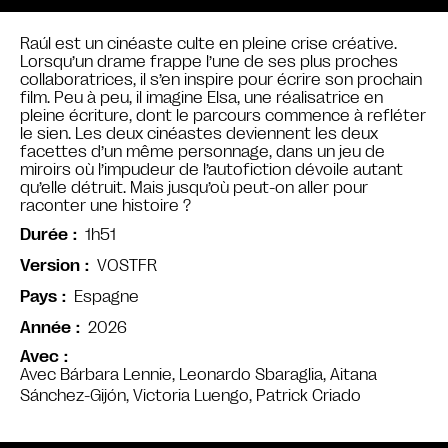
Raúl est un cinéaste culte en pleine crise créative.
Lorsqu’un drame frappe l’une de ses plus proches
collaboratrices, il s’en inspire pour écrire son prochain
film. Peu à peu, il imagine Elsa, une réalisatrice en
pleine écriture, dont le parcours commence à refléter
le sien. Les deux cinéastes deviennent les deux
facettes d’un même personnage, dans un jeu de
miroirs où l’impudeur de l’autofiction dévoile autant
qu’elle détruit. Mais jusqu’où peut-on aller pour
raconter une histoire ?
1h51
Durée
VOSTFR
Version
Espagne
Pays
2026
Année
Avec
Avec Bárbara Lennie, Leonardo Sbaraglia, Aitana
Sánchez-Gijón, Victoria Luengo, Patrick Criado