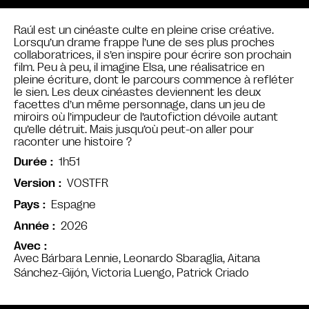
Raúl est un cinéaste culte en pleine crise créative.
Lorsqu’un drame frappe l’une de ses plus proches
collaboratrices, il s’en inspire pour écrire son prochain
film. Peu à peu, il imagine Elsa, une réalisatrice en
pleine écriture, dont le parcours commence à refléter
le sien. Les deux cinéastes deviennent les deux
facettes d’un même personnage, dans un jeu de
miroirs où l’impudeur de l’autofiction dévoile autant
qu’elle détruit. Mais jusqu’où peut-on aller pour
raconter une histoire ?
1h51
Durée
VOSTFR
Version
Espagne
Pays
2026
Année
Avec
Avec Bárbara Lennie, Leonardo Sbaraglia, Aitana
Sánchez-Gijón, Victoria Luengo, Patrick Criado