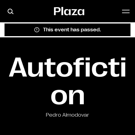
Skip to main content
This event has passed.
Autoficti
on
Pedro Almodovar