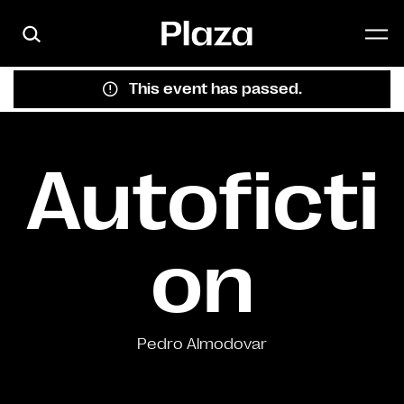
Skip to main content
This event has passed.
Autoficti
on
Pedro Almodovar