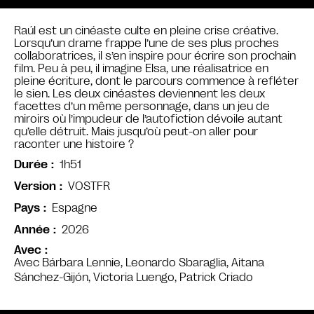
Raúl est un cinéaste culte en pleine crise créative.
Lorsqu’un drame frappe l’une de ses plus proches
collaboratrices, il s’en inspire pour écrire son prochain
film. Peu à peu, il imagine Elsa, une réalisatrice en
pleine écriture, dont le parcours commence à refléter
le sien. Les deux cinéastes deviennent les deux
facettes d’un même personnage, dans un jeu de
miroirs où l’impudeur de l’autofiction dévoile autant
qu’elle détruit. Mais jusqu’où peut-on aller pour
raconter une histoire ?
1h51
Durée
VOSTFR
Version
Espagne
Pays
2026
Année
Avec
Avec Bárbara Lennie, Leonardo Sbaraglia, Aitana
Sánchez-Gijón, Victoria Luengo, Patrick Criado