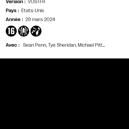
VOSTFR
Version
Etats-Unis
Pays
29 mars 2024
Année
Sean Penn, Tye Sheridan, Michael Pitt…
Avec
Bande annonce