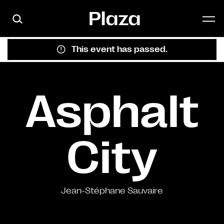
Skip to main content
This event has passed.
Asphalt
City
Jean-Stéphane Sauvaire