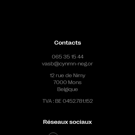
Contacts
065 35 15 44
vasb@cynmn-neg.or
12 rue de Nimy
7000 Mons
Belgique
TVA : BE 0452.781.152
Réseaux sociaux