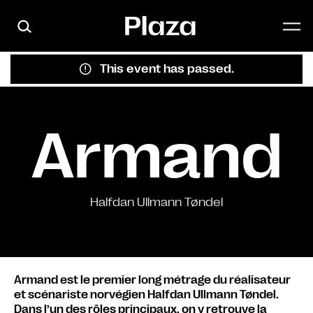
Skip to main content
This event has passed.
Armand
Halfdan Ullmann Tøndel
Armand est le premier long métrage du réalisateur
et scénariste norvégien Halfdan Ullmann Tøndel.
Dans l’un des rôles principaux, on y retrouve la