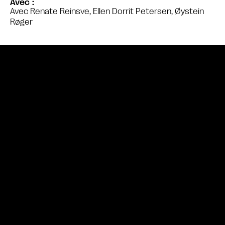
Avec
Avec Renate Reinsve, Ellen Dorrit Petersen, Øystein
Røger
Bande annonce